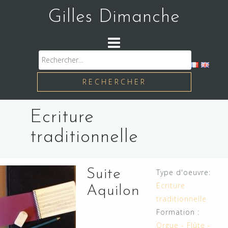
Skip
Gilles Dimanche
to
content
Rechercher :
Ecriture
traditionnelle
Suite
Type d'oeuvre:
Ecriture
Aquilon
traditionnelle
Formation :
Orgue - Flûte -