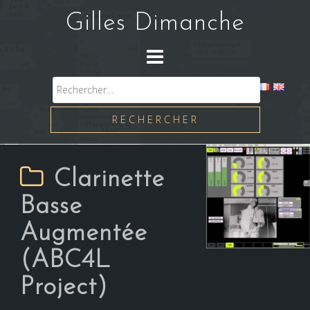
Skip
Gilles Dimanche
to
content
Rechercher :
Clarinette
Basse
Augmentée
(ABC4L
Project)