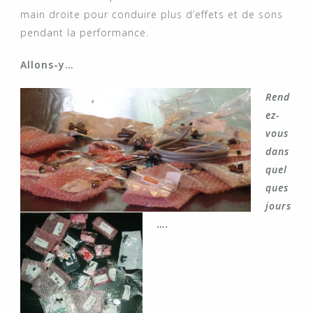
main droite pour conduire plus d’effets et de sons
pendant la performance.
Allons-y…
Rend
ez-
vous
dans
quel
ques
jours
….