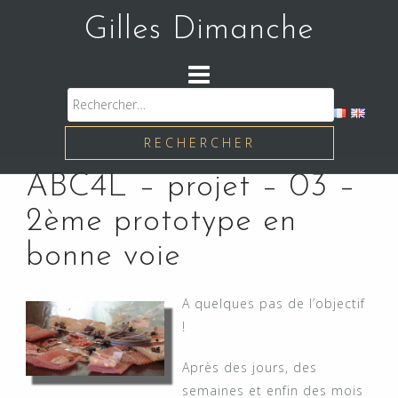
Skip
Gilles Dimanche
to
content
Rechercher :
ABC4L – projet – 03 –
2ème prototype en
bonne voie
A quelques pas de l’objectif
!
Après des jours, des
semaines et enfin des mois