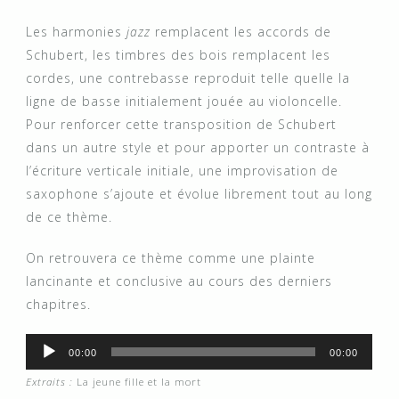
Les harmonies
jazz
remplacent les accords de
Schubert, les timbres des bois remplacent les
cordes, une contrebasse reproduit telle quelle la
ligne de basse initialement jouée au violoncelle.
Pour renforcer cette transposition de Schubert
dans un autre style et pour apporter un contraste à
l’écriture verticale initiale, une improvisation de
saxophone s’ajoute et évolue librement tout au long
de ce thème.
On retrouvera ce thème comme une plainte
lancinante et conclusive au cours des derniers
chapitres.
Audio
00:00
00:00
Player
Extraits :
La jeune fille et la mort