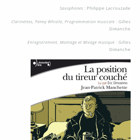
Saxophones
: Philippe Lacrouzade
Clarinettes, Penny Whistle, Programmation musicale
: Gilles
Dimanche
Enregistrement, Montage et Mixage musique
: Gilles
Dimanche