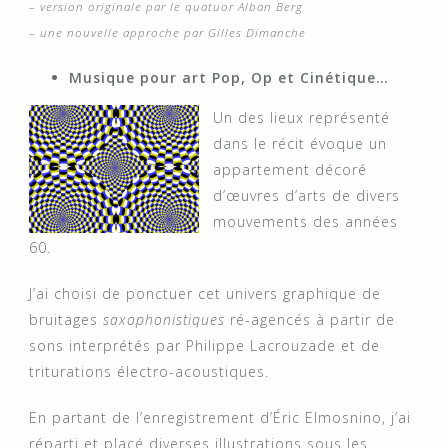
– version originale par le quatuor Alban Berg
– une nouvelle approche par Gilles Dimanche
Musique pour art Pop, Op et Cinétique…
Un des lieux représenté
dans le récit évoque un
appartement décoré
d’œuvres d’arts de divers
mouvements des années
60.
J’ai choisi de ponctuer cet univers graphique de
bruitages
saxophonistiques
ré-agencés à partir de
sons interprétés par Philippe Lacrouzade et de
triturations électro-acoustiques.
En partant de l’enregistrement d’Éric Elmosnino, j’ai
réparti et placé diverses illustrations sous les