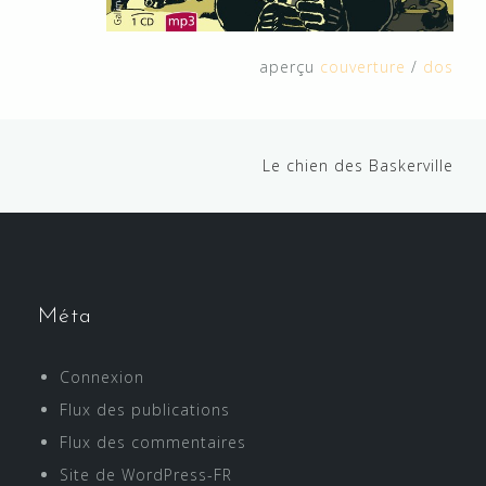
aperçu
couverture
/
dos
Continue
Le chien des Baskerville
Reading
Méta
Connexion
Flux des publications
Flux des commentaires
Site de WordPress-FR