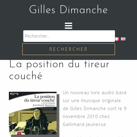
Skip
Gilles Dimanche
to
content
Rechercher :
La position du tireur
couché
Un nouveau livre audio basé
sur une musique originale
de Gilles Dimanche sort le 9
novembre 2010 chez
Gallimard-Jeunesse.