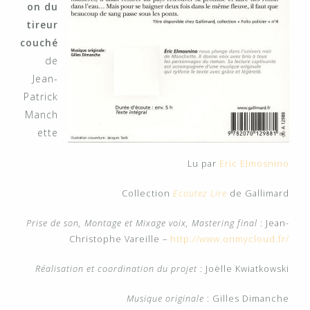
on du
tireur
couché
de
Jean-
Patrick
Manch
ette
Lu par
Eric Elmosnino
Collection
Ecoutez Lire
de Gallimard
Prise de son, Montage et Mixage voix, Mastering final
: Jean-
Christophe Vareille –
http://www.onmycloud.fr/
Réalisation et coordination du projet
: Joëlle Kwiatkowski
Musique originale
: Gilles Dimanche